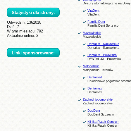
Dyżury stomatologiczne na Doln
VitaDent
Statystyki dla strony:
VitaDent
Familia Dent
Odwiedzin:
1362018
Familia Dent Sp. z o.o.
Dziś: 7
W tym miesiącu: 792
Mazowieckie
Aktualnie online: 2
Mazowieckie
Dentalux - Racławicka
Dentalux - Racławicka
Linki sponsorowane:
Dentalux - Puławska
DENTALUX - Puławska
Małopolskie
Małopolskie - Kraków
Dentamed
Całodobowe pogotowie stomat
Dentamex
Dentamex
Zachodniopomorskie
Zachodniopomorskie
DuoDent
DuoDent Szczecin
Klinika Płatek Centrum
Klinika Płatek Centrum