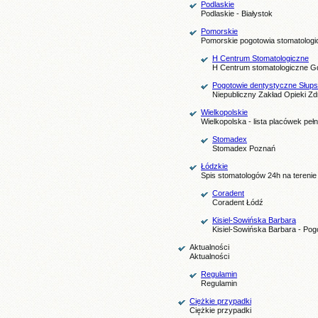
Podlaskie
Podlaskie - Białystok
Pomorskie
Pomorskie pogotowia stomatologi
H Centrum Stomatologiczne
H Centrum stomatologiczne 
Pogotowie dentystyczne Słup
Niepubliczny Zakład Opieki Z
Wielkopolskie
Wielkopolska - lista placówek peł
Stomadex
Stomadex Poznań
Łódzkie
Spis stomatologów 24h na tereni
Coradent
Coradent Łódź
Kisiel-Sowińska Barbara
Kisiel-Sowińska Barbara - Pog
Aktualności
Aktualności
Regulamin
Regulamin
Ciężkie przypadki
Ciężkie przypadki