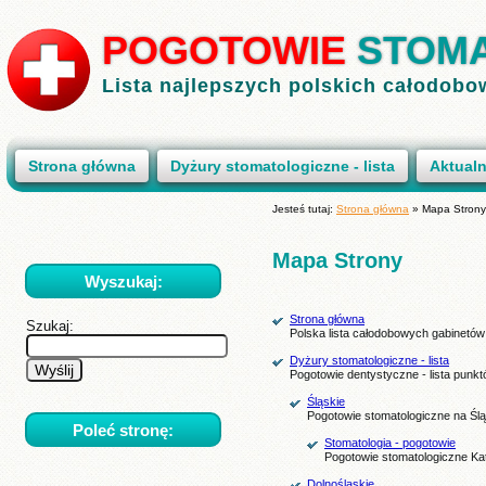
POGOTOWIE
STOM
Lista najlepszych polskich całodob
Strona główna
Dyżury stomatologiczne - lista
Aktual
Jesteś tutaj:
Strona główna
»
Mapa Strony
Mapa Strony
Wyszukaj:
Strona główna
Szukaj:
Polska lista całodobowych gabinetów
Dyżury stomatologiczne - lista
Pogotowie dentystyczne - lista punk
Śląskie
Pogotowie stomatologiczne na Śl
Poleć stronę:
Stomatologia - pogotowie
Pogotowie stomatologiczne Ka
Dolnośląskie