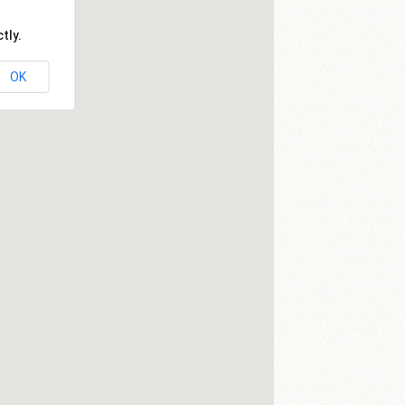
tly.
OK