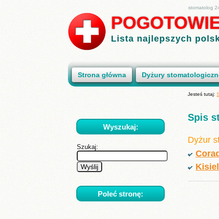
stomatolog 2
POGOTOWI
Lista najlepszych pol
Strona główna
Dyżury stomatologiczne
Jesteś tutaj:
Spis s
Wyszukaj:
Dyżur s
Szukaj:
Cora
Kisie
Poleć stronę: