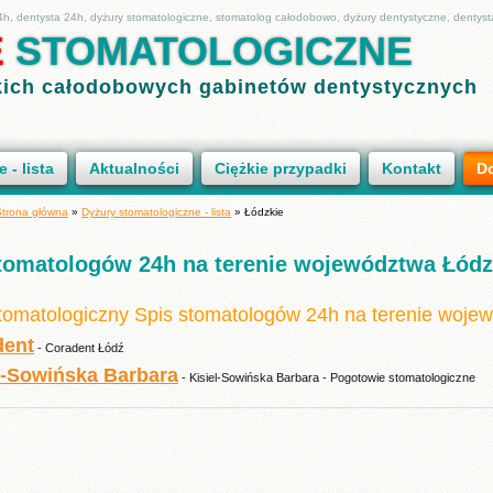
4h, dentysta 24h, dyżury stomatologiczne, stomatolog całodobowo, dyżury dentystyczne, dentys
E
STOMATOLOGICZNE
skich całodobowych gabinetów dentystycznych
 - lista
Aktualności
Ciężkie przypadki
Kontakt
Do
Strona główna
»
Dyżury stomatologiczne - lista
»
Łódzkie
tomatologów 24h na terenie województwa Łódz
tomatologiczny Spis stomatologów 24h na terenie wojew
dent
- Coradent Łódź
l-Sowińska Barbara
- Kisiel-Sowińska Barbara - Pogotowie stomatologiczne