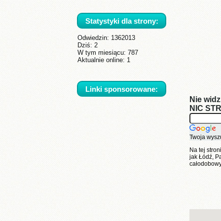
Statystyki dla strony:
Odwiedzin:
1362013
Dziś: 2
W tym miesiącu: 787
Aktualnie online: 1
Linki sponsorowane:
Nie wid
NIC STR
Twoja wysz
Na tej stro
jak Łódź, P
całodobowyc